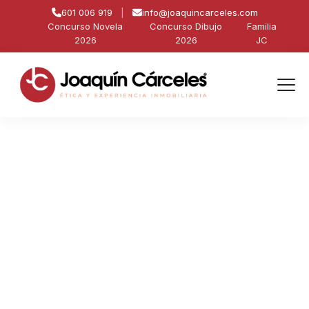
601 006 919
|
info@joaquincarceles.com
Concurso Novela
Concurso Dibujo
Familia
2026
2026
JC