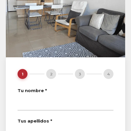
1
2
3
4
Tu nombre *
Tus apellidos *